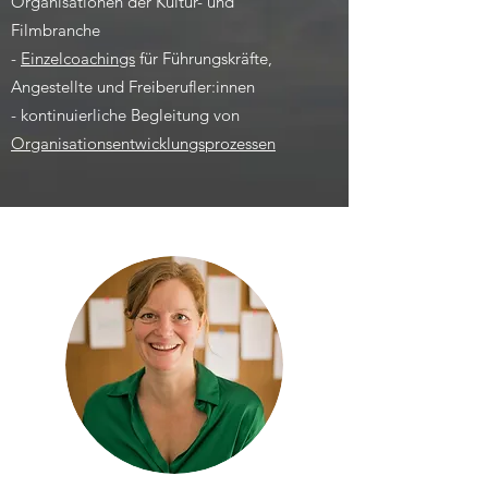
Organisationen der Kultur- und
Filmbranche
-
Einzelcoachings
für Führungskräfte,
Angestellte und Freiberufler:innen
- kontinuierliche Begleitung von
Organisationsentwicklungsprozessen